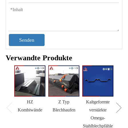
Senden
Verwandte Produkte
HZ
Z Typ
Kaltgeformte
H 
Kombiwände
Blechhaufen
verstärkte
Omega-
Stahlblechpfähle