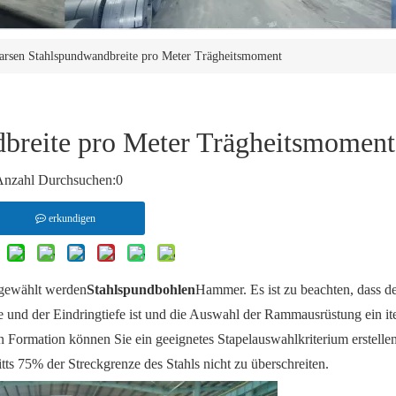
arsen Stahlspundwandbreite pro Meter Trägheitsmoment
breite pro Meter Trägheitsmoment
Anzahl Durchsuchen:
0
erkundigen
sgewählt werden
Stahlspundbohlen
Hammer. Es ist zu beachten, dass d
nd der Eindringtiefe ist und die Auswahl der Rammausrüstung ein ite
en Formation können Sie ein geeignetes Stapelauswahlkriterium erstelle
 75% der Streckgrenze des Stahls nicht zu überschreiten.