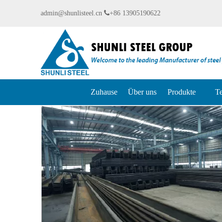
admin@shunlisteel.cn

+86 13905190622
Zuhause
Über uns
Produkte
Te