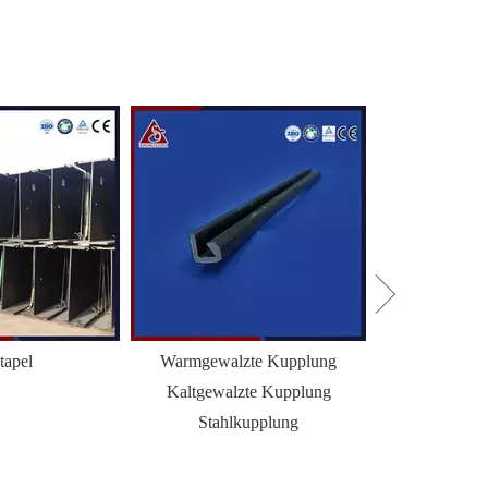
tapel
Warmgewalzte Kupplung
H+Z Combi Wal
Kaltgewalzte Kupplung
Spun
Stahlkupplung