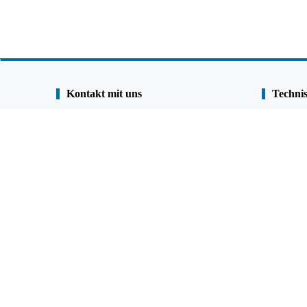
Kontakt mit uns
Technis
Shunli Steel Group
Fallstudie
Tel. :
0086-25-84722733
Qualitätsve
Fax:
0086-25-84730966
Beschichtu
Handtelefon:
+86
13905190622
001 9023936528 (Kanada & USA)
FAQ
QQ:
477798703
google Kar
Email:
admin@shunlisteel.cn
;
Skype:
joannaxh-xh