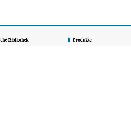
che Bibliothek
Produkte
Spundwand
Pipe Pile
rpflichtung
Kombi-Wände
ng & Korrosionsschutz
U Spundwand
Z Spundwand
te
Stahlrohrpfahl