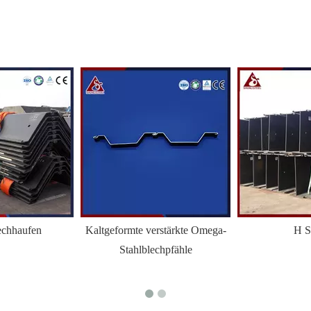
echhaufen
Kaltgeformte verstärkte Omega-
H S
Stahlblechpfähle