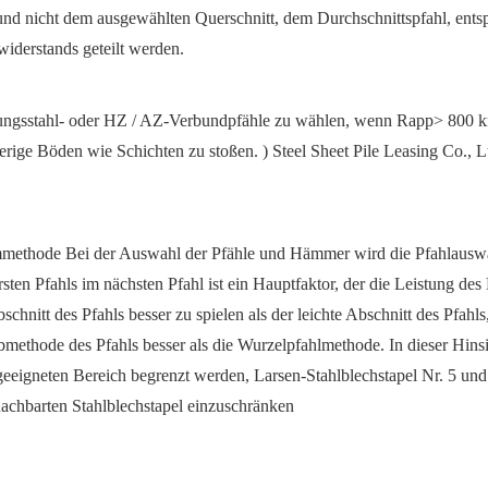
und nicht dem ausgewählten Querschnitt, dem Durchschnittspfahl, ents
iderstands geteilt werden.
annungsstahl- oder HZ / AZ-Verbundpfähle zu wählen, wenn Rapp> 800 k
erige Böden wie Schichten zu stoßen. ) Steel Sheet Pile Leasing Co., L
ethode Bei der Auswahl der Pfähle und Hämmer wird die Pfahlauswa
ersten Pfahls im nächsten Pfahl ist ein Hauptfaktor, der die Leistung des
chnitt des Pfahls besser zu spielen als der leichte Abschnitt des Pfahl
bmethode des Pfahls besser als die Wurzelpfahlmethode. In dieser Hinsic
geeigneten Bereich begrenzt werden, Larsen-Stahlblechstapel Nr. 5 und
nachbarten Stahlblechstapel einzuschränken