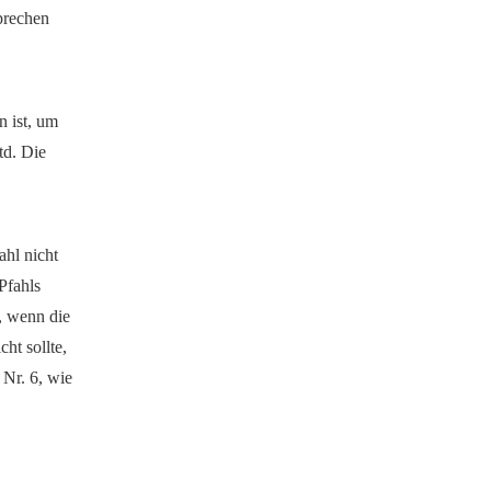
prechen
n ist, um
td. Die
hl nicht
 Pfahls
s, wenn die
ht sollte,
 Nr. 6, wie