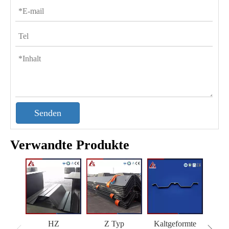
Senden
Verwandte Produkte
HZ
Z Typ
Kaltgeformte
H 