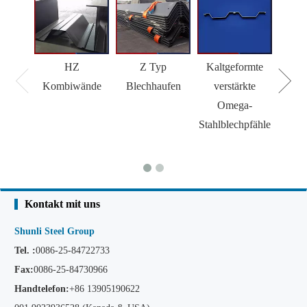
HZ
Z Typ
Kaltgeformte
H 
Kombiwände
Blechhaufen
verstärkte
Omega-
Stahlblechpfähle
Kontakt mit uns
Shunli Steel Group
Tel. :
0086-25-84722733
Fax:
0086-25-84730966
Handtelefon:
+86
13905190622