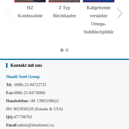
HZ
Z Typ
Kaltgeformte
H 
Kombiwände
Blechhaufen
verstärkte
Omega-
Stahlblechpfähle
Kontakt mit uns
Shunli Steel Group
Tel. :
0086-25-84722733
Fax:
0086-25-84730966
Handtelefon:
+86
13905190622
001 9023936528 (Kanada & USA)
QQ:
477798703
Email:
admin@shunlisteel.cn
;