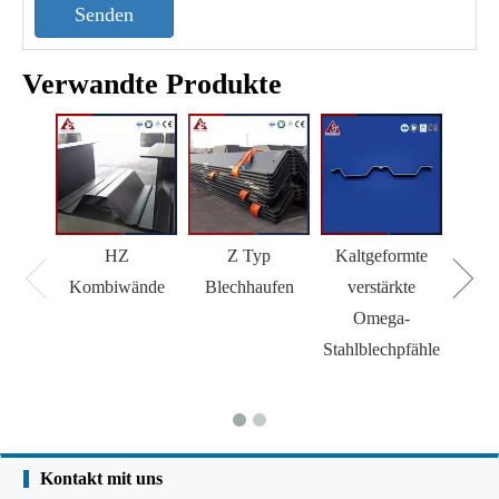
Senden
Verwandte Produkte
HZ
Z Typ
Kaltgeformte
H 
Kombiwände
Blechhaufen
verstärkte
Omega-
Stahlblechpfähle
Kontakt mit uns