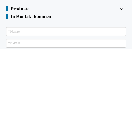
Produkte
In Kontakt kommen
Senden
Spundwand zu verkaufen
Über uns
Produkte
Technische Bibliothek
Zertifikate
Anlagen
Kontaktiere uns
Urheberrechte ©

2015
Shunli kaltgeformter Stahl Industrial Co., Ltd.