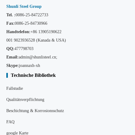
Shunli Steel Group
Tel. :
0086-25-84722733
Fax:
0086-25-84730966
Handtelefon:
+86
13905190622
001 9023936528 (Kanada & USA)
QQ:
477798703
Email:
admin@shunlisteel.cn
;
Skype:
joannaxh-xh
Technische Bibliothek
Fallstudie
Qualitätsverpflichtung
Beschichtung & Korrosionsschutz
FAQ
google Karte