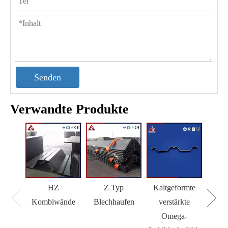
Senden
Verwandte Produkte
HZ
Z Typ
Kaltgeformte
H 
Kombiwände
Blechhaufen
verstärkte
Omega-