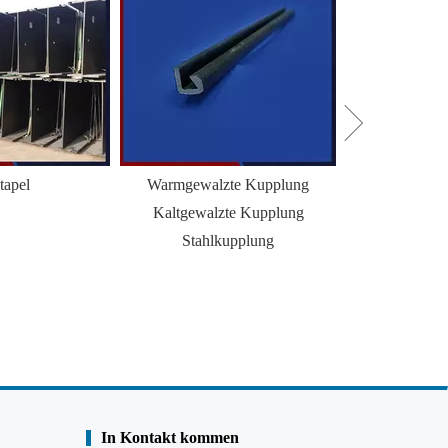
tapel
Warmgewalzte Kupplung
H+Z Combi Wal
Kaltgewalzte Kupplung
Spun
Stahlkupplung
In Kontakt kommen