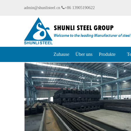
admin@shunlisteel.cn

+86 13905190622
Zuhause
Über uns
Produkte
Te