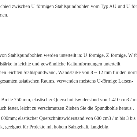
terschied zwischen U-förmigen Stahlspundbohlen vom Typ AU und U-fö
men.
on Stahlspundbohlen werden unterteilt in: U-förmige, Z-förmige, W-f
stärke in leichte und gewöhnliche Kaltumformungen unterteilt
 den leichten Stahlspundwand, Wandstärke von 8 ~ 12 mm für den nor
s gesamten asiatischen Raums, verwenden meistens U-förmige Larsen-
Breite 750 mm, elastischer Querschnittswiderstand von 1.410 cm3 / m 
uch fester, leicht zu verschmutzen Ziehen Sie die Spundbohle heraus .
 600mm; elastischer Querschnittswiderstand von 600 cm3 / m bis 3 bis
 geeignet für Projekte mit hohem Salzgehalt, langlebig.