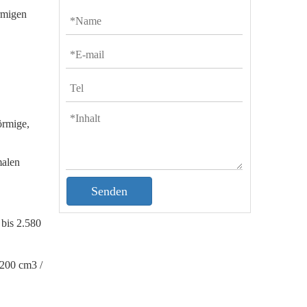
rmigen
örmige,
malen
Senden
bis 2.580
 200 cm3 /