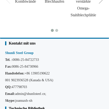
Kombiwände
Blechhaufen
verstärkte
Omega-
Stahlblechpfähle
Kontakt mit uns
Shunli Steel Group
Tel. :
0086-25-84722733
Fax:
0086-25-84730966
Handtelefon:
+86
13905190622
001 9023936528 (Kanada & USA)
QQ:
477798703
Email:
admin@shunlisteel.cn
;
Skype:
joannaxh-xh
Technische Bibliothek