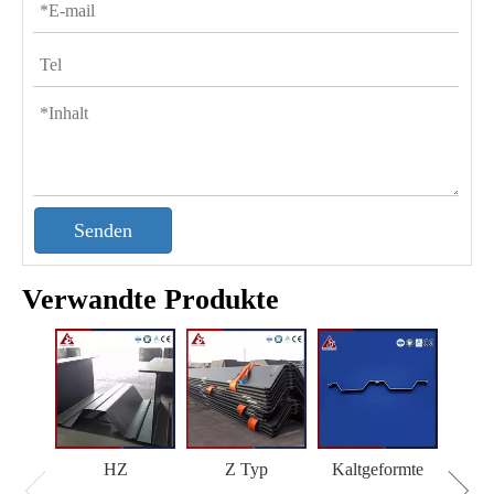
Senden
Verwandte Produkte
HZ
Z Typ
Kaltgeformte
H 