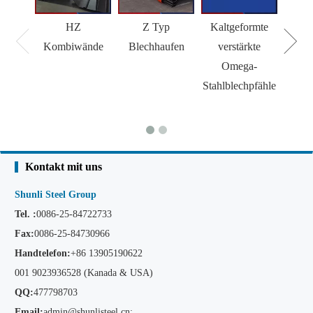
HZ
Z Typ
Kaltgeformte
H 
Kombiwände
Blechhaufen
verstärkte
Omega-
Stahlblechpfähle
Kontakt mit uns
Shunli Steel Group
Tel. :
0086-25-84722733
Fax:
0086-25-84730966
Handtelefon:
+86
13905190622
001 9023936528 (Kanada & USA)
QQ:
477798703
Email:
admin@shunlisteel.cn
;