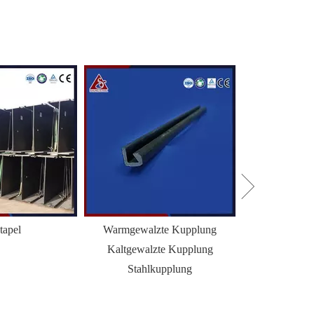
tapel
Warmgewalzte Kupplung
H+Z Combi Wal
Kaltgewalzte Kupplung
Spun
Stahlkupplung