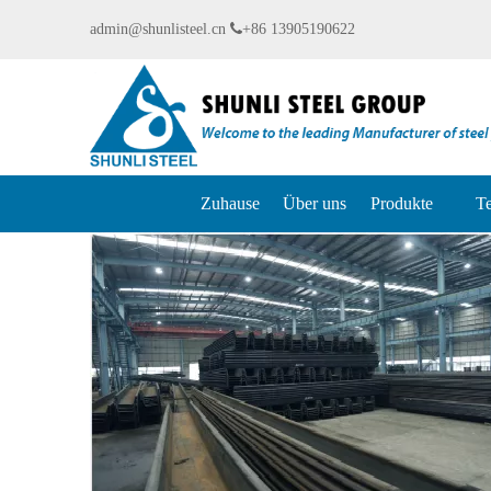
admin@shunlisteel.cn

+86 13905190622
Zuhause
Über uns
Produkte
Te