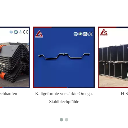
echhaufen
Kaltgeformte verstärkte Omega-
H S
Stahlblechpfähle