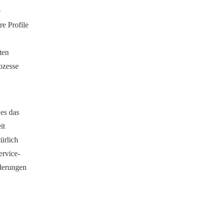
e
e Profile
ten
ozesse
es das
it
ürlich
ervice-
rderungen