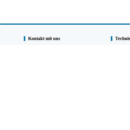
Kontakt mit uns
Technis
Shunli Steel Group
Fallstudie
Tel. :
0086-25-84722733
Qualitätsve
Fax:
0086-25-84730966
Beschichtu
Handtelefon:
+86
13905190622
001 9023936528 (Kanada & USA)
FAQ
QQ:
477798703
google Kar
Email:
admin@shunlisteel.cn
;
Skype:
joannaxh-xh