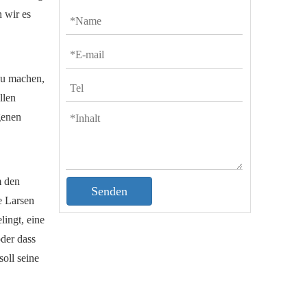
 wir es
zu machen,
llen
genen
m den
Senden
e Larsen
lingt, eine
oder dass
soll seine