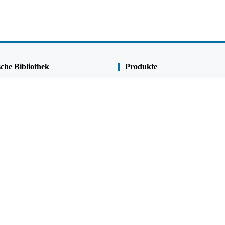
che Bibliothek
Produkte
Spundwand
Pipe Pile
rpflichtung
Kombi-Wände
ng & Korrosionsschutz
U Spundwand
Z Spundwand
te
Stahlrohrpfahl