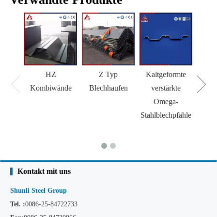
HZ
Z Typ
Kaltgeformte
H 
Kombiwände
Blechhaufen
verstärkte
Omega-
Stahlblechpfähle
Kontakt mit uns
Shunli Steel Group
Tel. :
0086-25-84722733