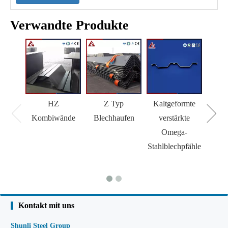
Verwandte Produkte
HZ
Z Typ
Kaltgeformte
H 
Kombiwände
Blechhaufen
verstärkte
Omega-
Stahlblechpfähle
Kontakt mit uns
Shunli Steel Group