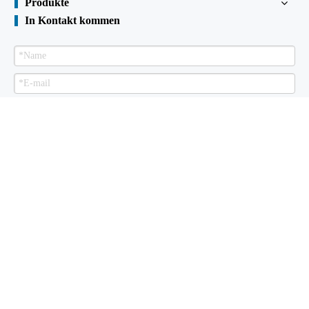
Produkte
In Kontakt kommen
Senden
Spundwand zu verkaufen
Über uns
Produkte
Technische Bibliothek
Zertifikate
Anlagen
Kontaktiere uns
Urheberrechte ©

2015
Shunli kaltgeformter Stahl Industrial Co., Ltd.
Alle Rechte vorbehalten
Spundwandpreise