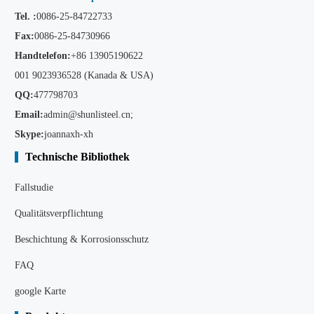
Tel. :
0086-25-84722733
Fax:
0086-25-84730966
Handtelefon:
+86
13905190622
001 9023936528 (Kanada & USA)
QQ:
477798703
Email:
admin@shunlisteel.cn
;
Skype:
joannaxh-xh
Technische Bibliothek
Fallstudie
Qualitätsverpflichtung
Beschichtung & Korrosionsschutz
FAQ
google Karte